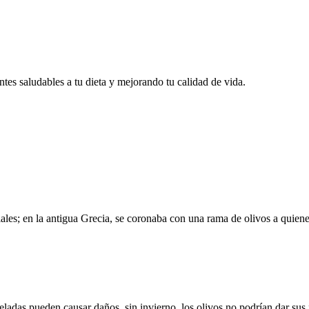
ntes saludables a tu dieta y mejorando tu calidad de vida.
iales; en la antigua Grecia, se coronaba con una rama de olivos a quie
ladas pueden causar daños, sin invierno, los olivos no podrían dar sus f