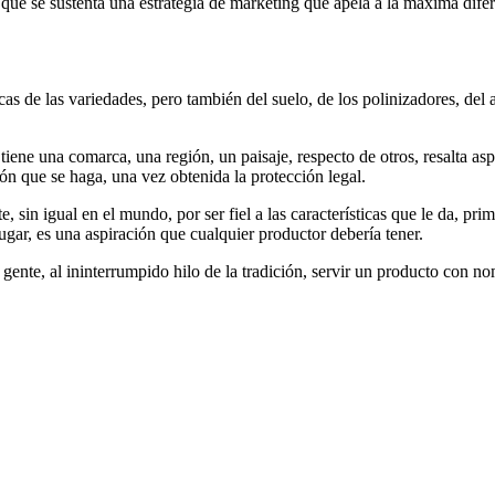
 que se sustenta una estrategia de marketing que apela a la máxima dife
ticas de las variedades, pero también del suelo, de los polinizadores, del 
 tiene una comarca, una región, un paisaje, respecto de otros, resalta as
n que se haga, una vez obtenida la protección legal.
te, sin igual en el mundo, por ser fiel a las características que le da, p
gar, es una aspiración que cualquier productor debería tener.
la gente, al ininterrumpido hilo de la tradición, servir un producto con n