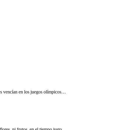
nes vencían en los juegos olímpicos…
lores, ni frutos, en el tiempo justo…