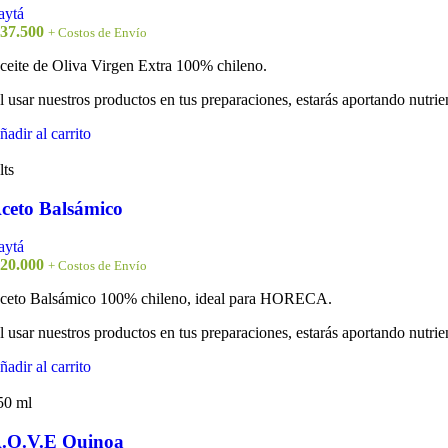
aytá
37.500
+ Costos de Envío
ceite de Oliva Virgen Extra 100% chileno.
l usar nuestros productos en tus preparaciones, estarás aportando nutrien
ñadir al carrito
lts
ceto Balsámico
aytá
20.000
+ Costos de Envío
ceto Balsámico 100% chileno, ideal para HORECA.
l usar nuestros productos en tus preparaciones, estarás aportando nutrien
ñadir al carrito
50 ml
.O.V.E Quinoa