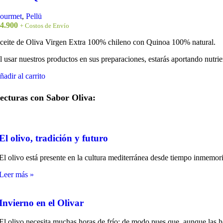
ourmet
,
Pellü
4.900
+ Costos de Envío
ceite de Oliva Virgen Extra 100% chileno con Quinoa 100% natural.
l usar nuestros productos en sus preparaciones, estarás aportando nutrie
ñadir al carrito
ecturas con Sabor Oliva:
El olivo, tradición y futuro
El olivo está presente en la cultura mediterránea desde tiempo inmemor
Leer más »
Invierno en el Olivar
El olivo necesita muchas horas de frío; de modo pues que, aunque las he