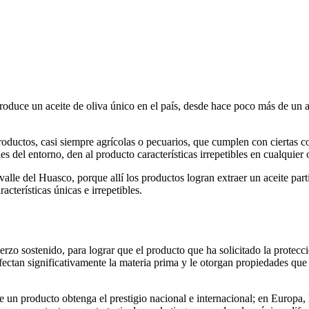
roduce un aceite de oliva único en el país, desde hace poco más de un añ
oductos, casi siempre agrícolas o pecuarios, que cumplen con ciertas 
s del entorno, den al producto características irrepetibles en cualquier 
alle del Huasco, porque allí los productos logran extraer un aceite parti
cterísticas únicas e irrepetibles.
o sostenido, para lograr que el producto que ha solicitado la protección
afectan significativamente la materia prima y le otorgan propiedades qu
 producto obtenga el prestigio nacional e internacional; en Europa, los 