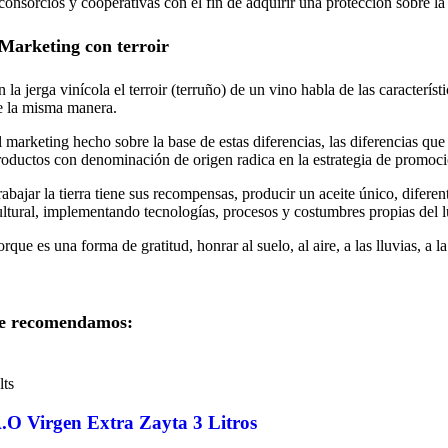
consorcios y cooperativas con el fin de adquirir una protección sobre la
Marketing con terroir
n la jerga vinícola el terroir (terruño) de un vino habla de las caracterís
e la misma manera.
l marketing hecho sobre la base de estas diferencias, las diferencias que
roductos con denominación de origen radica en la estrategia de promoció
rabajar la tierra tiene sus recompensas, producir un aceite único, diferen
ultural, implementando tecnologías, procesos y costumbres propias del lu
orque es una forma de gratitud, honrar al suelo, al aire, a las lluvias, a 
e recomendamos:
lts
.O Virgen Extra Zayta 3 Litros